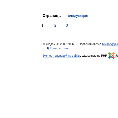
Страницы
следующая
→
1
2
3
© Академик, 2000-2026
Обратная связь:
Техподдерж
👣 Путешествия
Экспорт словарей на сайты
, сделанные на PHP,
Jo