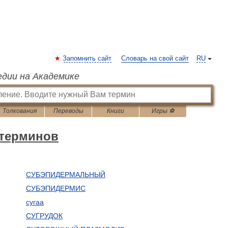
Запомнить сайт
Словарь на свой сайт
RU
едии на Академике
Толкования
Переводы
Книги
Игры ⚽
 терминов
СУБЭПИДЕРМАЛЬНЫЙ
СУБЭПИДЕРМИС
сугаа
СУГРУДОК